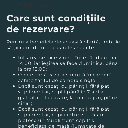
Transilvania
Care sunt condițiile
de rezervare?
Pentru a beneficia de această ofertă, trebuie
să ții cont de următoarele aspecte:
Intrarea se face vineri, începând cu ora
14.00, iar ieșirea se face duminică, până
la ora 12.00;
O persoană cazată singură în cameră
achită tariful de cameră single;
Dacă sunt cazaţi cu părinții, fără pat
suplimentar, copiii până în 7 ani au
gratuitate la cazare, la mic dejun, prânz,
cina, ;
Dacă sunt cazaţi cu părinții, fără pat
suplimentar, copiii între 7 și 14 ani
plătesc un “supliment copil” şi
beneficiază de masă (jumătate de