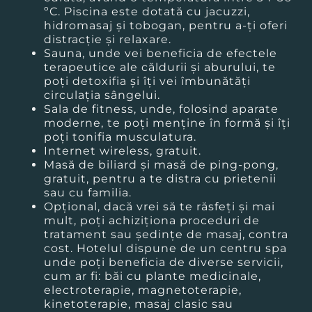
ºC. Piscina este dotată cu jacuzzi,
hidromasaj și tobogan, pentru a-ți oferi
distracție și relaxare.
Sauna, unde vei beneficia de efectele
terapeutice ale căldurii și aburului, te
poți detoxifia și îţi vei îmbunătăți
circulația sângelui.
Sala de fitness, unde, folosind aparate
moderne, te poți menține în formă și îţi
poţi tonifia musculatura.
Internet wireless, gratuit.
Masă de biliard și masă de ping-pong,
gratuit, pentru a te distra cu prietenii
sau cu familia.
Opțional, dacă vrei să te răsfeți și mai
mult, poți achiziționa proceduri de
tratament sau ședințe de masaj, contra
cost. Hotelul dispune de un centru spa
unde poți beneficia de diverse servicii,
cum ar fi: băi cu plante medicinale,
electroterapie, magnetoterapie,
kinetoterapie, masaj clasic sau