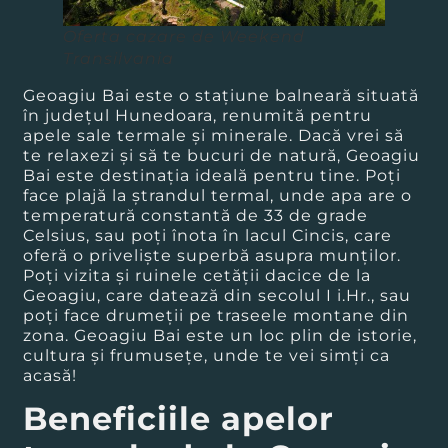
Oferta cazare de Weekend
Transilvania
Geoagiu Bai este o staţiune balneară situată
în judeţul Hunedoara, renumită pentru
apele sale termale şi minerale. Dacă vrei să
te relaxezi şi să te bucuri de natură, Geoagiu
Bai este destinaţia ideală pentru tine. Poţi
face plajă la ştrandul termal, unde apa are o
temperatură constantă de 33 de grade
Celsius, sau poţi înota în lacul Cincis, care
oferă o privelişte superbă asupra munţilor.
Poţi vizita şi ruinele cetăţii dacice de la
Geoagiu, care datează din secolul I i.Hr., sau
poţi face drumeţii pe traseele montane din
zona. Geoagiu Bai este un loc plin de istorie,
cultura şi frumuseţe, unde te vei simţi ca
acasă!
Beneficiile apelor