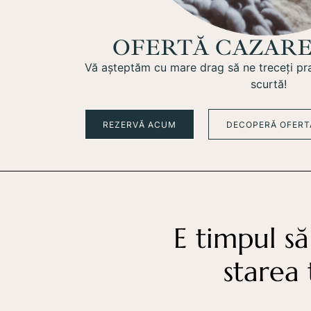
OFERTĂ CAZARE
Vă așteptăm cu mare drag să ne treceți prag
scurtă!
REZERVĂ ACUM
DECOPERĂ OFERT
E timpul să
starea 