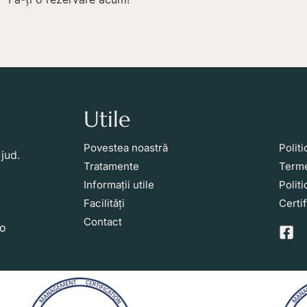
Utile
Li
Povestea noastră
Politi
jud.
Tratamente
Terme
Informații utile
Polit
Facilități
Certif
Contact
ro