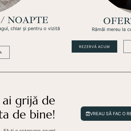
/ NOAPTE
OFER
ul, chiar și pentru o vizită
Rămâi mereu la cu
REZERVĂ ACUM
A
 ai grijă de
ta de bine!
VREAU SĂ FAC O R
Fă-ți o rezervare acum!