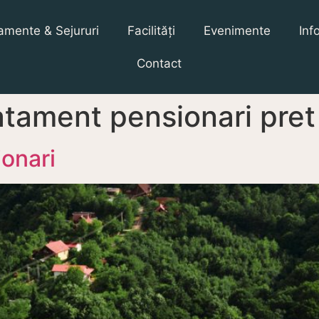
amente & Sejururi
Facilități
Evenimente
Inf
Contact
ratament pensionari pret
onari