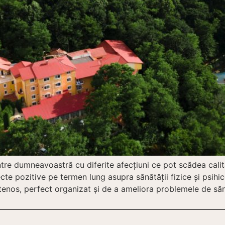
ntre dumneavoastră cu diferite afecţiuni ce pot scădea calit
ecte pozitive pe termen lung asupra sănătăţii fizice şi psih
etenos, perfect organizat şi de a ameliora problemele de săn