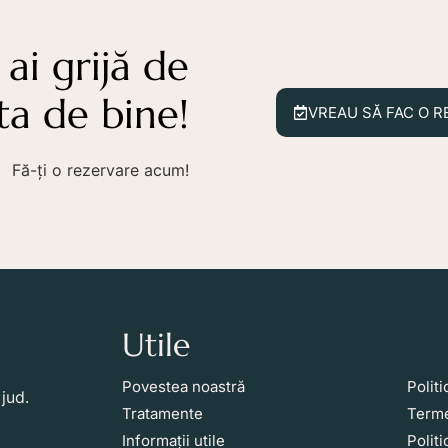
 ai grijă de
ta de bine!
VREAU SĂ FAC O R
Fă-ți o rezervare acum!
Utile
Li
Povestea noastră
Politi
jud.
Tratamente
Terme
Informații utile
Polit