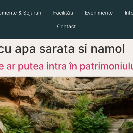
amente & Sejururi
Facilități
Evenimente
Inf
Contact
 cu apa sarata si namol
e ar putea intra în patrimoni