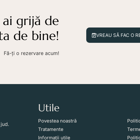
 ai grijă de
ta de bine!
VREAU SĂ FAC O R
Fă-ți o rezervare acum!
Utile
Li
Povestea noastră
Politi
jud.
Tratamente
Terme
Informații utile
Polit