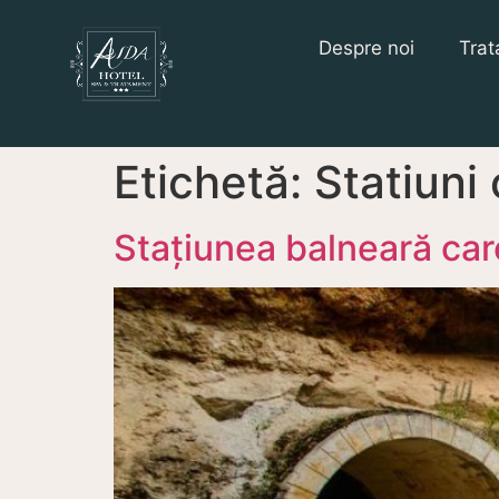
Despre noi
Trat
Etichetă:
Statiuni
Staţiunea balneară car