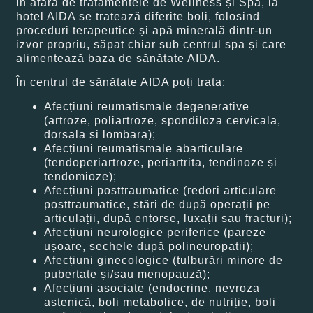
În afară de tratamentele de Wellness și Spa, la
hotel AIDA se tratează diferite boli, folosind
proceduri terapeutice și apă minerală dintr-un
izvor propriu, săpat chiar sub centrul spa și care
alimentează baza de sănătate AIDA.
În centrul de sănătate AIDA poți trata:
Afecțiuni reumatismale degenerative
(artroze, poliartroze, spondiloza cervicala,
dorsala si lombara);
Afecțiuni reumatismale abarticulare
(tendoperiartroze, periartrita, tendinoze și
tendomioze);
Afecțiuni posttraumatice (redori articulare
posttraumatice, stări de după operații pe
articulații, după entorse, luxații sau fracturi);
Afecțiuni neurologice periferice (pareze
ușoare, sechele după polineuropatii);
Afecțiuni ginecologice (tulburări minore de
pubertate și/sau menopauză);
Afecțiuni asociate (endocrine, nevroza
astenică, boli metabolice, de nutriție, boli