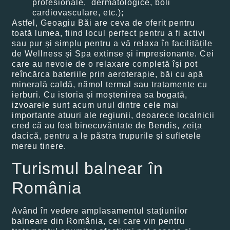
profesionale, dermatologice, boli
cardiovasculare, etc.);
Astfel, Geoagiu Băi are ceva de oferit pentru
toată lumea, fiind locul perfect pentru a fi activi
sau pur și simplu pentru a vă relaxa în facilitățile
de Wellness și Spa extinse și impresionante. Cei
care au nevoie de o relaxare completă își pot
reîncărca bateriile prin aeroterapie, băi cu apă
minerală caldă, nămol termal sau tratamente cu
ierburi. Cu istoria și moștenirea sa bogată,
izvoarele sunt acum unul dintre cele mai
importante atuuri ale regiunii, deoarece localnicii
cred că au fost binecuvântate de Bendis, zeița
dacică, pentru a le păstra trupurile și sufletele
mereu tinere.
Turismul balnear în
România
Având în vedere amplasamentul stațiunilor
balneare din România, cei care vin pentru