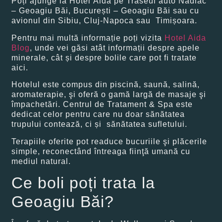
Poți ajunge la Hotel Aida pe Traseul auto Nădlac
– Geoagiu Băi, București – Geoagiu Băi sau cu
avionul din Sibiu, Cluj-Napoca sau Timișoara.
Pentru mai multă informație poți vizita
Hotel Aida
Blog
, unde vei găsi atât informații despre apele
minerale, cât și despre bolile care pot fi tratate
aici.
Hotelul este compus din piscină, saună, salină,
aromaterapie, şi oferă o gamă largă de masaje şi
împachetări. Centrul de Tratament & Spa este
dedicat celor pentru care nu doar sănătatea
trupului contează, ci și sănătatea sufletului.
Terapiile oferite pot readuce bucuriile şi plăcerile
simple, reconectând întreaga fiinţă umană cu
mediul natural.
Ce boli poți trata la
Geoagiu Băi?