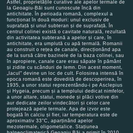
Astfel, proprietățile curative ale apelor termale de
la Geoagiu-Băi sunt cunoscute încă din
antichitate. În perioada romană, complexul a
funcționat în două moduri: unul exclusiv de
suprafață și unul subteran și de suprafață. În
centrul colinei există o cavitate naturală, rezultată
din activitatea subterană a apelor și care, în
antichitate, era umplută cu apă termală. Romanii
au construit o rețea de canale, direcționând apa
de la sursă către bazinele de la baza colinei, sau
în apropiere, canale care erau săpate în pământ
și zidite cu scânduri de lemn. Din acest moment,
„lacul” devine un loc de cult. Folosirea intensă în
epoca romană este dovedită de descoperirea, în
1935, a unor statui reprezentându-i pe Asclepius
și Hygeia, precum și a templului dedicat nimfelor,
a unor altare, statui, monede și plăci votive din
aur dedicate zeilor vindecători și celor care
protejează apele termale. Apa de izvor este
bogată în calciu și fier, iar temperatura este de
aproximativ 33°C, aparținând apelor
mezotermale, oligometalice. Stațiunea
balneoclimaterică Geoagiu Băi a primit în 2010,