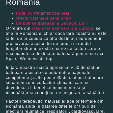
România
Hotel cu tratament balnear
Oferte tratament pensionari
Ce boli se tratează la Geoagiu Băi?
O treime din
resursele balneare ale Europei
se
află în România și chiar dacă țara noastră nu este
la fel de pricepută ca alte destinații europene în
promovarea acestui tip de turism în rândul
turiștilor străini, există o serie de factori care o
recomandă ca destinație balneară pentru servicii
Spa și Wellness de top.
În țara noastră există aproximativ 30 de stațiuni
balneare atestate de autoritățile naționale
competente și alte peste 30 de stațiuni balneare
situate în zone cu factori climatici care se
dovedesc a fi benefice în menținerea și
îmbunătățirea condițiilor de asigurare a sănătății.
Factorii terapeutici naturali ai apelor termale din
România ajută la tratarea diferitelor tipuri de
afecțiuni reumatice, respiratorii, cardiovasculare,