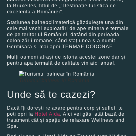
la Bruxelles, titlul de „”Destinație turistică de
excelență a României”.
Stațiunea balneoclimaterică găzduiește una din
cele mai vechi exploatări de ape minerale termale
de pe teritoriul României, datând din perioada
colonizării romane, când stațiunea s-a numit
Germisara și mai apoi TERMAE DODONAE.
Mulți oameni atrași de istoria acestei zone dar și
pentru apa termală de calitate vin aici anual.
Turismul balnear în România
Unde să te cazezi?
Dacă îți dorești relaxare pentru corp și suflet, te
poți opri la
Hotel Aida
. Aici vei găsi atât bază de
tratament cât și spațiu de relaxare Wellness and
Spa.